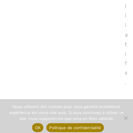
l
l
i
a
t
i
f
s
.
Nous utilisons des cookies pour vous garantir la meilleure
expérience sur notre site web. Si vous continuez à utiliser ce
Copyright © 2024 - Réalisé par
Rousset Informatique
-
site, nous supposerons que vous en êtes satisfait.
Politique de confidentialité et droits d'auteur
|
Mentions légales
OK
Politique de confidentialité