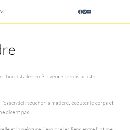
ACT
dre
d’hui installée en Provence, je suis artiste
l’essentiel : toucher la matière, écouter le corps et
ne disent pas.
lle et la peinture, j’explore les liens entre l’intime